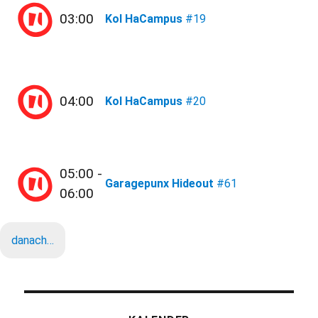
03:00
Kol HaCampus
#19
04:00
Kol HaCampus
#20
05:00 -
Garagepunx Hideout
#61
06:00
danach…