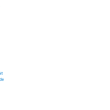
e
t
it
ade