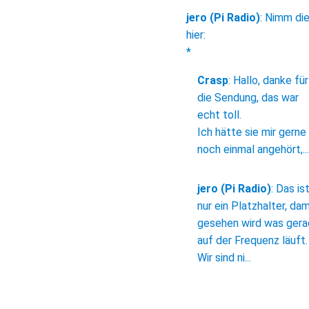
jero (Pi Radio)
:
Nimm di
hier:
*
Crasp
:
Hallo, danke für
die Sendung, das war
echt toll.
Ich hätte sie mir gerne
noch einmal angehört,...
jero (Pi Radio)
:
Das is
nur ein Platzhalter, dam
gesehen wird was ger
auf der Frequenz läuft.
Wir sind ni...