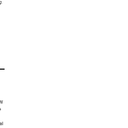
g
.
KW
+
al