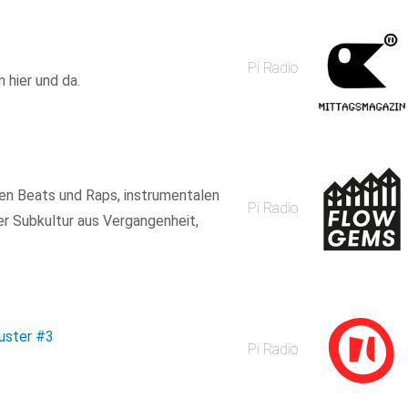
Pi Radio
 hier und da.
en Beats und Raps, instrumentalen
Pi Radio
r Subkultur aus Vergangenheit,
uster
#3
Pi Radio
.