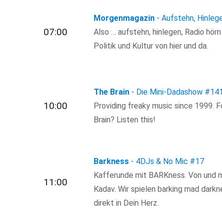
Morgenmagazin
- Aufstehn, Hinleg
07:00
Also … aufstehn, hinlegen, Radio hör
Politik und Kultur von hier und da.
The Brain
- Die Mini-Dadashow
#14
10:00
Providing freaky music since 1999. 
Brain? Listen this!
Barkness
- 4DJs & No Mic
#17
Kafferunde mit BARKness. Von und mi
11:00
Kadav. Wir spielen barking mad darkn
direkt in Dein Herz.