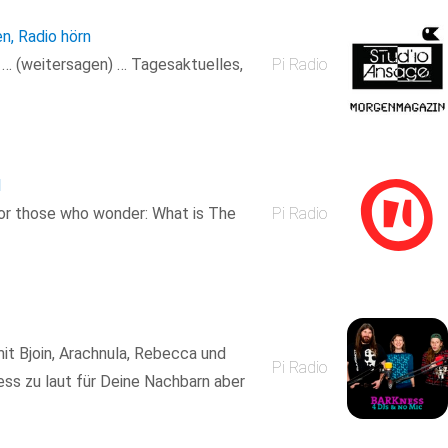
en, Radio hörn
n … (weitersagen) … Tagesaktuelles,
Pi Radio
1
For those who wonder: What is The
Pi Radio
t Bjoin, Arachnula, Rebecca und
Pi Radio
ess zu laut für Deine Nachbarn aber