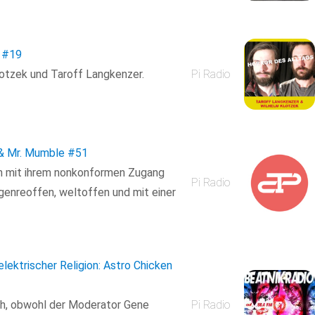
#19
lotzek und Taroff Langkenzer.
Pi Radio
& Mr. Mumble
#51
n mit ihrem nonkonformen Zugang
Pi Radio
genreoffen, weltoffen und mit einer
elektrischer Religion: Astro Chicken
ich, obwohl der Moderator Gene
Pi Radio