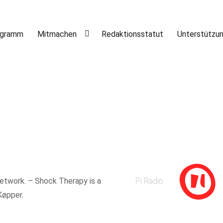
ogramm
Mitmachen
Redaktionsstatut
Unterstützu
1
etwork. – Shock Therapy is a
Pi Radio
Køpper.