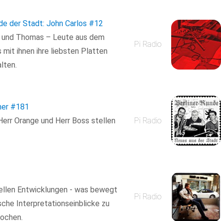
de der Stadt: John Carlos
#12
ke und Thomas – Leute aus dem
Pi Radio
 mit ihnen ihre liebsten Platten
lten.
ner
#181
 Herr Orange und Herr Boss stellen
Pi Radio
uellen Entwicklungen - was bewegt
Pi Radio
che Interpretationseinblicke zu
ochen.