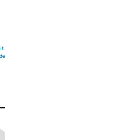
t
it
ade