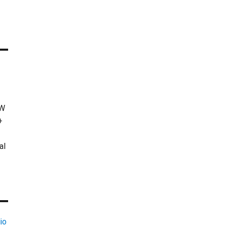
KW
+
al
io