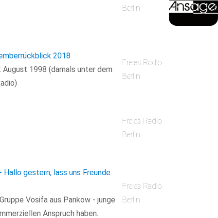
Berlin
temberrückblick 2018
Freies Radio
it August 1998 (damals unter dem
Berlin
adio)
Freies Radio
Berlin
- Hallo gestern, lass uns Freunde
Freies Radio
Gruppe Vosifa aus Pankow - junge
Berlin
kommerziellen Anspruch haben.