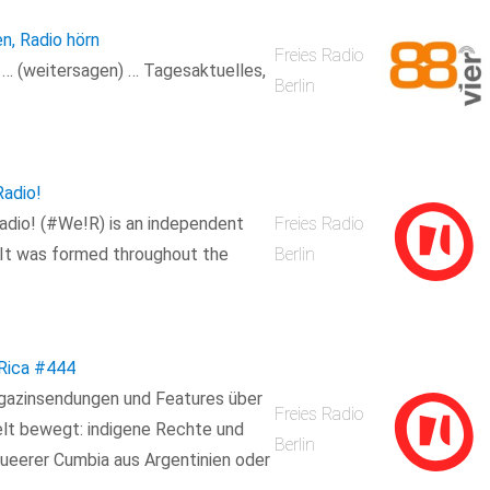
en, Radio hörn
Freies Radio
n … (weitersagen) … Tagesaktuelles,
Berlin
adio!
dio! (#We!R) is an independent
Freies Radio
 It was formed throughout the
Berlin
 Rica
#444
agazinsendungen und Features über
Freies Radio
Welt bewegt: indigene Rechte und
Berlin
ueerer Cumbia aus Argentinien oder