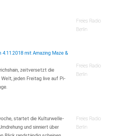
Freies Radio
Berlin
m 4.11.2018 mit Amazing Maze &
Freies Radio
richshain, zeitversetzt die
Berlin
elt, jeden Freitag live auf Pi-
nge.
oche, startet die Kulturwelle-
Freies Radio
Umdrehung und sinniert über
Berlin
n Blick randständig scheinen.