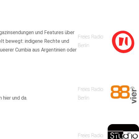
agazinsendungen und Features über
Freies Radio
Welt bewegt: indigene Rechte und
Berlin
ueerer Cumbia aus Argentinien oder
Freies Radio
 hier und da.
Berlin
Freies Radio