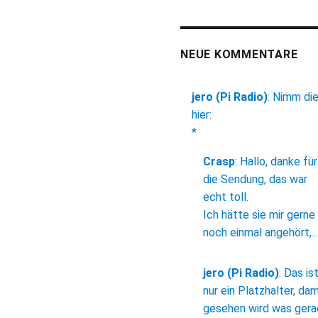
NEUE KOMMENTARE
jero (Pi Radio)
:
Nimm di
hier:
*
Crasp
:
Hallo, danke für
die Sendung, das war
echt toll.
Ich hätte sie mir gerne
noch einmal angehört,...
jero (Pi Radio)
:
Das is
nur ein Platzhalter, dam
gesehen wird was ger