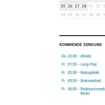
25
26
27
28
01
02
04
05
06
07
08
09
KOMMENDE SENDUNG
Do.
23:00
-
Abrieb
Fr.
01:00
-
Long Play
Fr.
03:00
-
Nokogiribiki
Fr.
05:00
-
Brainwashed
Fr.
06:00
-
Radionetzwerk
Berlin