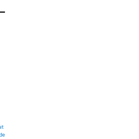
e
t
it
ade