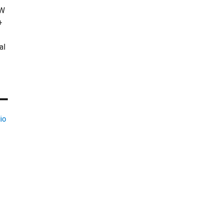
KW
+
al
io