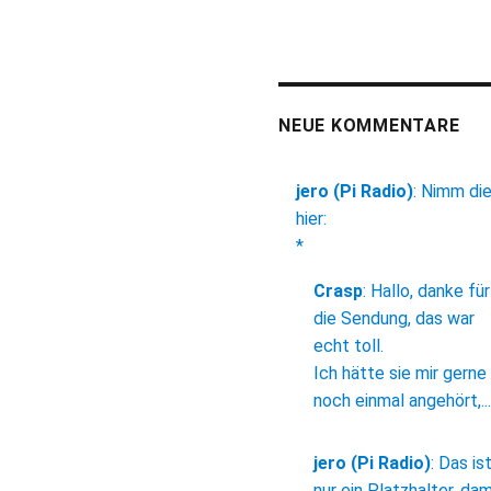
NEUE KOMMENTARE
jero (Pi Radio)
:
Nimm di
hier:
*
Crasp
:
Hallo, danke für
die Sendung, das war
echt toll.
Ich hätte sie mir gerne
noch einmal angehört,...
jero (Pi Radio)
:
Das is
nur ein Platzhalter, dam