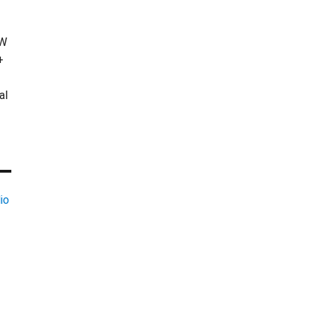
KW
+
al
io