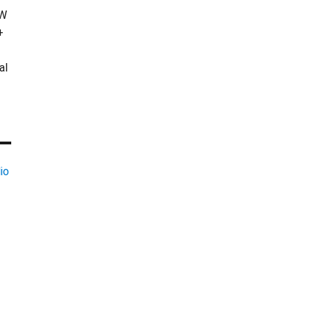
KW
+
al
io