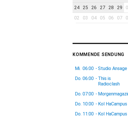
24
25
26
27
28
29
02
03
04
05
06
07
KOMMENDE SENDUNG
Mi.
06:00
-
Studio Ansage
Do.
06:00
-
This is
Radioclash
Do.
07:00
-
Morgenmagazi
Do.
10:00
-
Kol HaCampus
Do.
11:00
-
Kol HaCampus