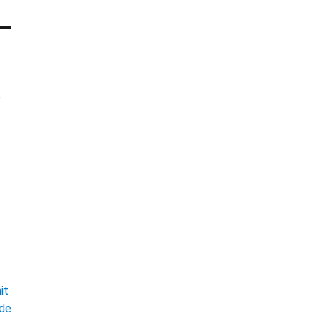
e
t
it
ade