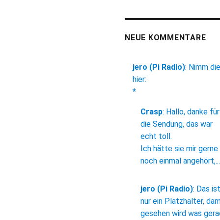
NEUE KOMMENTARE
jero (Pi Radio)
:
Nimm di
hier:
*
Crasp
:
Hallo, danke für
die Sendung, das war
echt toll.
Ich hätte sie mir gerne
noch einmal angehört,...
jero (Pi Radio)
:
Das is
nur ein Platzhalter, dam
gesehen wird was ger