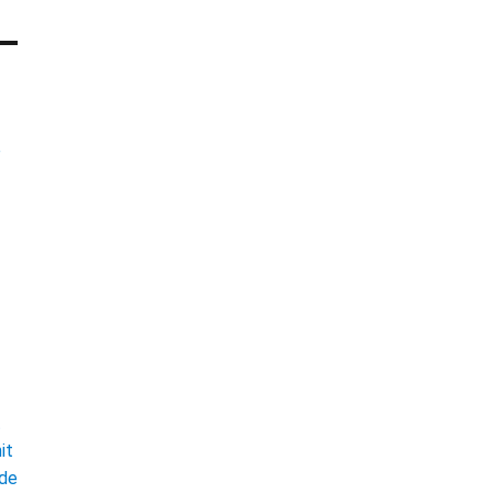
e
t
it
ade