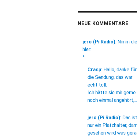
NEUE KOMMENTARE
jero (Pi Radio)
:
Nimm di
hier:
*
Crasp
:
Hallo, danke für
die Sendung, das war
echt toll.
Ich hätte sie mir gerne
noch einmal angehört,...
jero (Pi Radio)
:
Das is
nur ein Platzhalter, dam
gesehen wird was ger