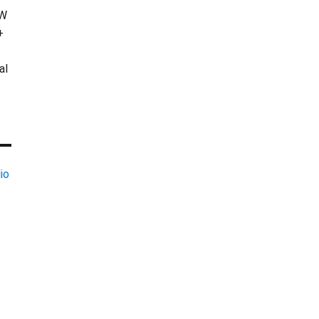
KW
+
al
io