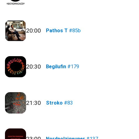
20:00
Pathos T
#85b
20:30
Begilufin
#179
21:30
Stroko
#83
23:00
Nordpolzigeuner
#137