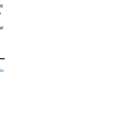
KW
+
al
io