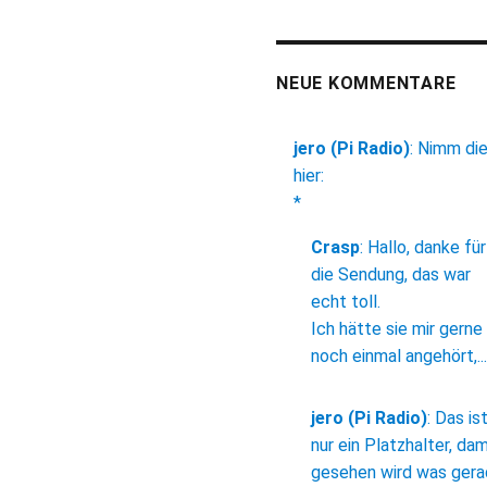
NEUE KOMMENTARE
jero (Pi Radio)
:
Nimm di
hier:
*
Crasp
:
Hallo, danke für
die Sendung, das war
echt toll.
Ich hätte sie mir gerne
noch einmal angehört,...
jero (Pi Radio)
:
Das is
nur ein Platzhalter, dam
gesehen wird was ger