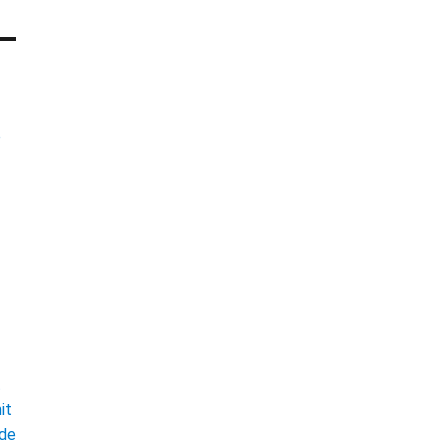
e
t
it
ade