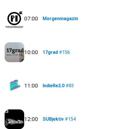
07:00
Morgenmagazin
10:00
17grad
#156
11:00
IndieRe2.0
#83
12:00
SUBjektiv
#154