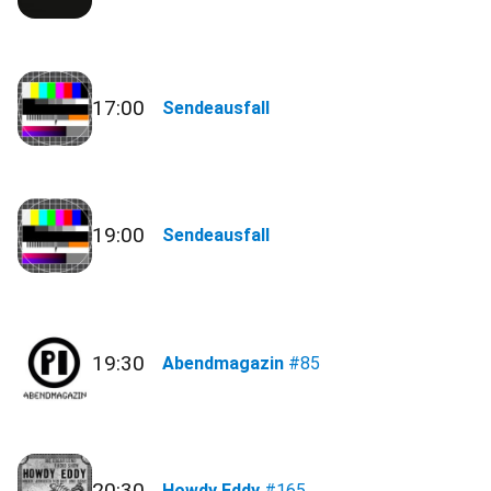
17:00
Sendeausfall
19:00
Sendeausfall
19:30
Abendmagazin
#85
20:30
Howdy Eddy
#165