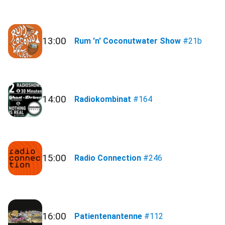
13:00
Rum 'n' Coconutwater Show
#21b
14:00
Radiokombinat
#164
15:00
Radio Connection
#246
16:00
Patientenantenne
#112