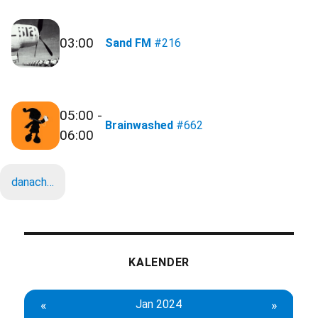
03:00
Sand FM
#216
05:00 -
Brainwashed
#662
06:00
danach…
KALENDER
«
Jan 2024
»