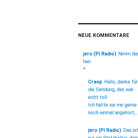
NEUE KOMMENTARE
jero (Pi Radio)
:
Nimm di
hier:
*
Crasp
:
Hallo, danke für
die Sendung, das war
echt toll.
Ich hätte sie mir gerne
noch einmal angehört,...
jero (Pi Radio)
:
Das is
nur ein Platzhalter, dam