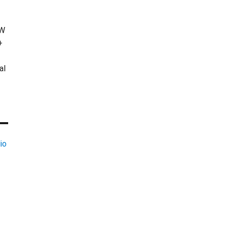
KW
+
al
io