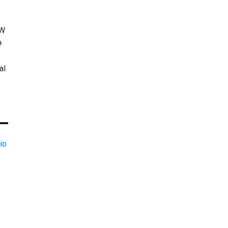
KW
+
al
io