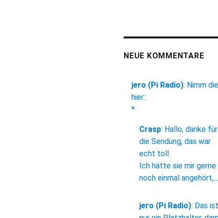
NEUE KOMMENTARE
jero (Pi Radio)
:
Nimm di
hier:
*
Crasp
:
Hallo, danke für
die Sendung, das war
echt toll.
Ich hätte sie mir gerne
noch einmal angehört,...
jero (Pi Radio)
:
Das is
nur ein Platzhalter, dam