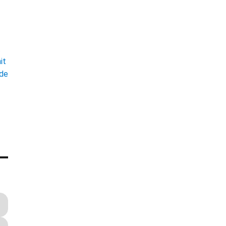
t
it
ade