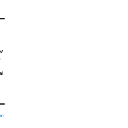
KW
+
al
io