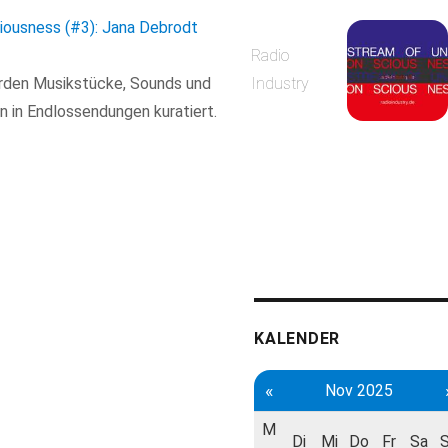
iousness (#3): Jana Debrodt
Radio
rden Musikstücke, Sounds und
Industry
 in Endlossendungen kuratiert.
KALENDER
«
Nov 2025
M
Di
Mi
Do
Fr
Sa