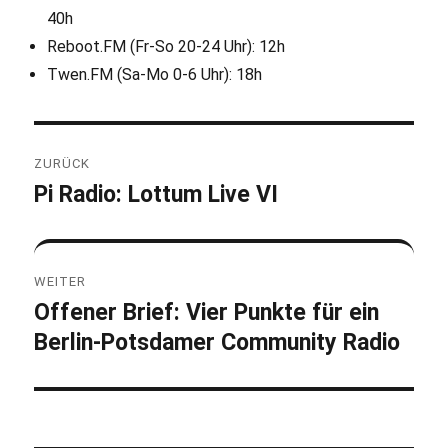
40h
Reboot.FM (Fr-So 20-24 Uhr): 12h
Twen.FM (Sa-Mo 0-6 Uhr): 18h
Beitragsnavigation
ZURÜCK
Pi Radio: Lottum Live VI
Vorheriger
Beitrag:
WEITER
Offener Brief: Vier Punkte für ein
Nächster
Berlin-Potsdamer Community Radio
Beitrag: