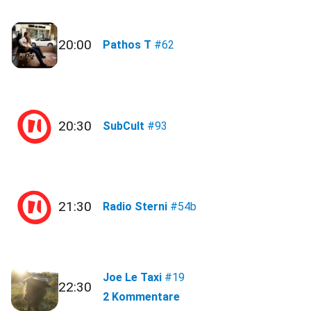
20:00
Pathos T
#62
20:30
SubCult
#93
21:30
Radio Sterni
#54b
Joe Le Taxi
#19
22:30
2 Kommentare