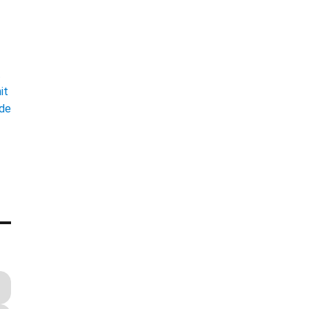
t
it
ade