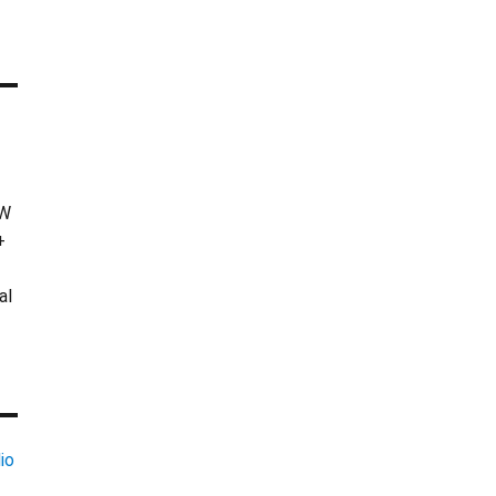
KW
+
al
io