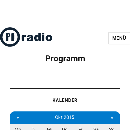
MENÜ
Programm
KALENDER
«
Okt 2015
»
Mo
Di
Mi
Do
Fr
Sa
So