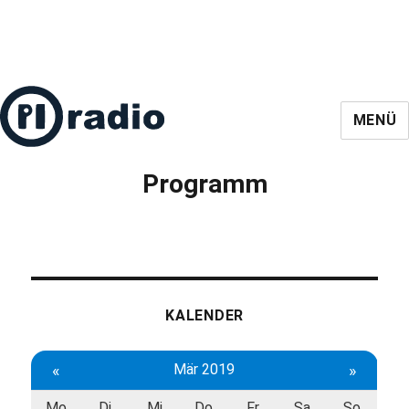
MENÜ
Programm
KALENDER
«
Mär 2019
»
Mo
Di
Mi
Do
Fr
Sa
So