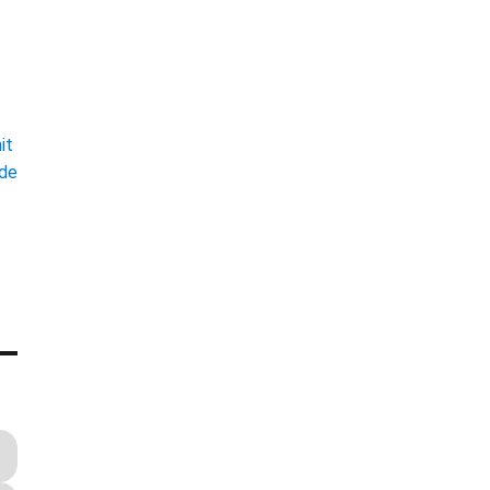
t
it
ade