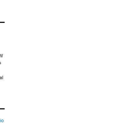
KW
+
al
io