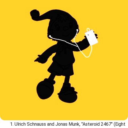
Ulrich Schnauss and Jonas Munk, "Asteroid 2467" (Eight