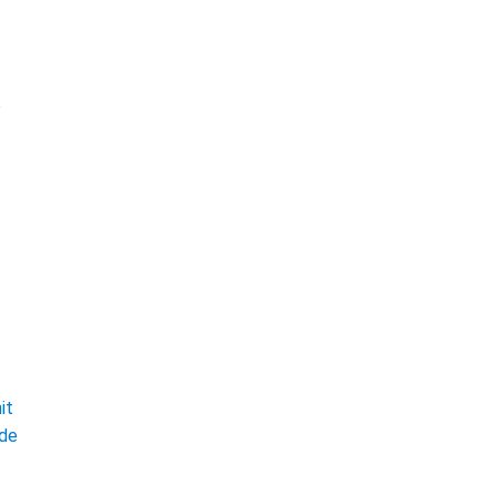
e
t
it
ade