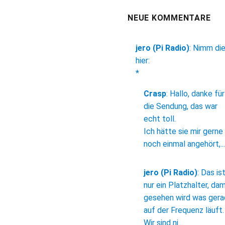
NEUE KOMMENTARE
jero (Pi Radio)
:
Nimm di
hier:
*
Crasp
:
Hallo, danke für
die Sendung, das war
echt toll.
Ich hätte sie mir gerne
noch einmal angehört,...
jero (Pi Radio)
:
Das is
nur ein Platzhalter, dam
gesehen wird was ger
auf der Frequenz läuft.
Wir sind ni...