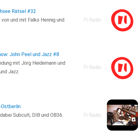
chsee Rätsel
#32
 von und mit Falko Hennig und
Pi Radio
Show: John Peel und Jazz
#8
endung mit Jörg Heidemann und
Pi Radio
und Jazz.
-Ostberlin
abei Subcult, DIB und OB36.
Pi Radio