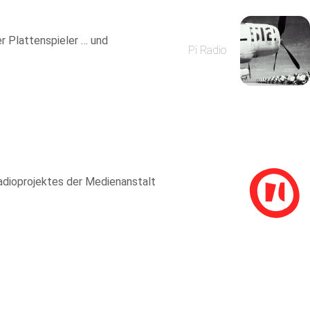
er Plattenspieler … und
Pi Radio
adioprojektes der Medienanstalt