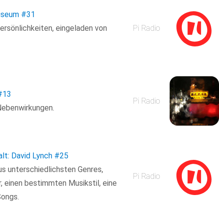
useum
#31
ersönlichkeiten, eingeladen von
Pi Radio
#13
Pi Radio
 Nebenwirkungen.
alt: David Lynch
#25
us unterschiedlichsten Genres,
Pi Radio
r, einen bestimmten Musikstil, eine
Songs.