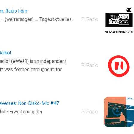
en, Radio hörn
n … (weitersagen) … Tagesaktuelles,
Pi Radio
adio!
dio! (#We!R) is an independent
Pi Radio
 It was formed throughout the
Diverses: Non-Disko-Mix
#47
iale Erweiterung der
Pi Radio