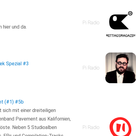
Pi Radio
 hier und da.
ek Spezial
#3
Pi Radio
t (#1)
#5b
sich mit einer dreiteiligen
enband Pavement aus Kalifornien,
löste. Neben 5 Studioalben
Pi Radio
es, EPs und Compilation-Tracks.