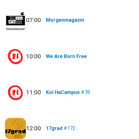
07:00
Morgenmagazin
10:00
We Are Born Free
11:00
Kol HaCampus
#78
12:00
17grad
#172