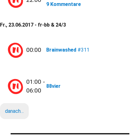
9 Kommentare
Fr., 23.06.2017 - fr-bb & 24/3
00:00
Brainwashed
#311
01:00 -
88vier
06:00
danach…