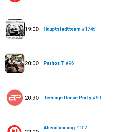
19:00
Hauptstadtteam
#174b
20:00
Pathos T
#96
20:30
Teenage Dance Party
#50
Abendlandung
#102
22:00