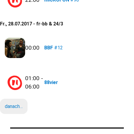
Fr., 28.07.2017 - fr-bb & 24/3
00:00
BBF
#12
01:00 -
88vier
06:00
danach…