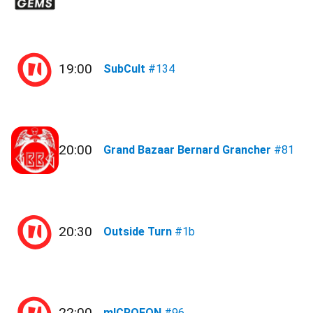
19:00
SubCult
#134
20:00
Grand Bazaar Bernard Grancher
#81
20:30
Outside Turn
#1b
22:00
mICROFON
#96