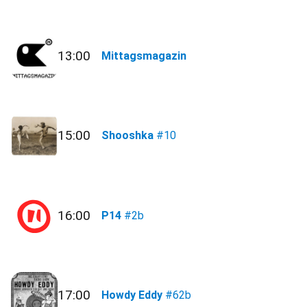
13:00
Mittagsmagazin
15:00
Shooshka
#10
16:00
P14
#2b
17:00
Howdy Eddy
#62b