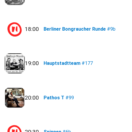
18:00
Berliner Bongraucher Runde
#9b
19:00
Hauptstadtteam
#177
20:00
Pathos T
#99
20:30
Spinnen
#6b