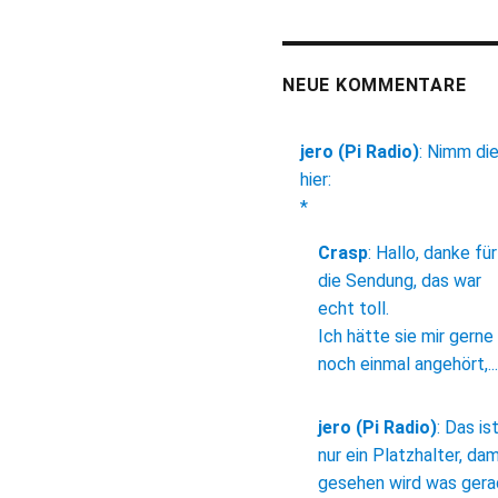
NEUE KOMMENTARE
jero (Pi Radio)
:
Nimm di
hier:
*
Crasp
:
Hallo, danke für
die Sendung, das war
echt toll.
Ich hätte sie mir gerne
noch einmal angehört,...
jero (Pi Radio)
:
Das is
nur ein Platzhalter, dam
gesehen wird was ger