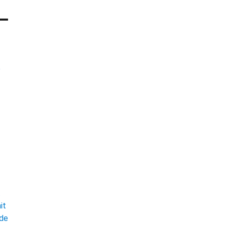
e
t
it
ade