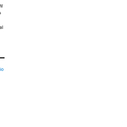
KW
+
al
io