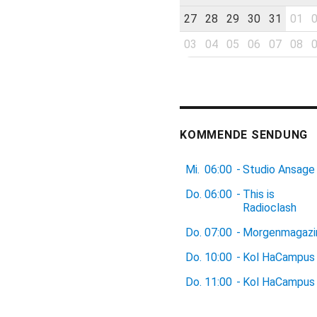
27
28
29
30
31
01
03
04
05
06
07
08
KOMMENDE SENDUNG
Mi.
06:00
-
Studio Ansage
Do.
06:00
-
This is
Radioclash
Do.
07:00
-
Morgenmagazi
Do.
10:00
-
Kol HaCampus
Do.
11:00
-
Kol HaCampus