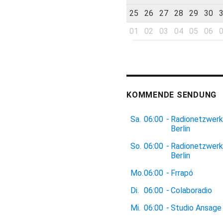
25
26
27
28
29
30
01
02
03
04
05
06
KOMMENDE SENDUNG
Sa.
06:00
-
Radionetzwerk
Berlin
So.
06:00
-
Radionetzwerk
Berlin
Mo.
06:00
-
Frrapó
Di.
06:00
-
Colaboradio
Mi.
06:00
-
Studio Ansage