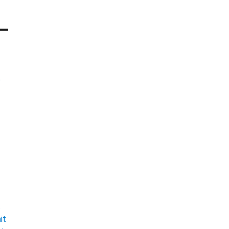
e
t
it