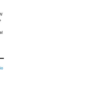
KW
+
al
io