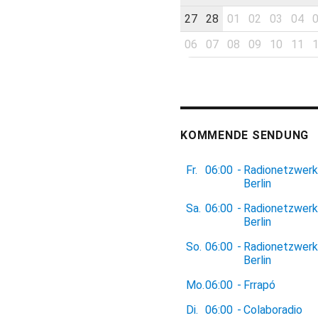
27
28
01
02
03
04
06
07
08
09
10
11
KOMMENDE SENDUNG
Fr.
06:00
-
Radionetzwerk
Berlin
Sa.
06:00
-
Radionetzwerk
Berlin
So.
06:00
-
Radionetzwerk
Berlin
Mo.
06:00
-
Frrapó
Di.
06:00
-
Colaboradio