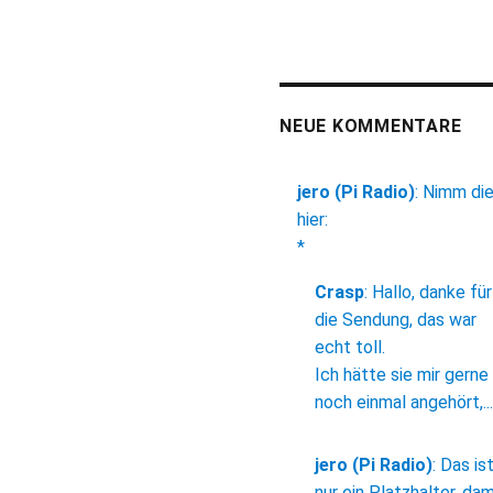
NEUE KOMMENTARE
jero (Pi Radio)
:
Nimm di
hier:
*
Crasp
:
Hallo, danke für
die Sendung, das war
echt toll.
Ich hätte sie mir gerne
noch einmal angehört,...
jero (Pi Radio)
:
Das is
nur ein Platzhalter, dam