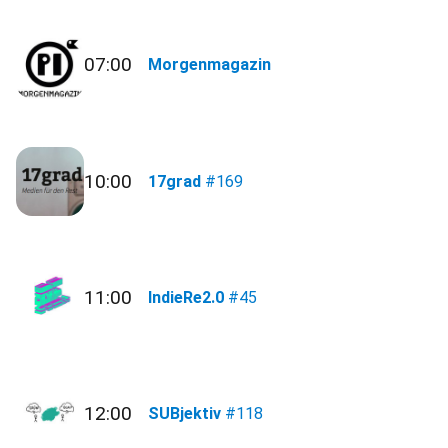
07:00
Morgenmagazin
10:00
17grad
#169
11:00
IndieRe2.0
#45
12:00
SUBjektiv
#118