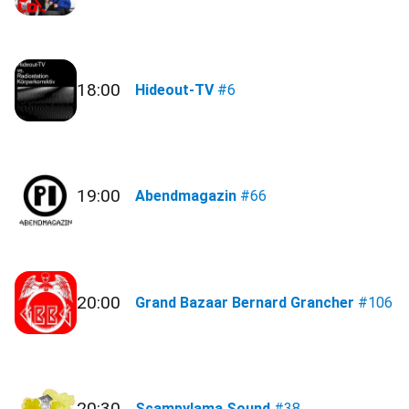
18:00
Hideout-TV
#6
19:00
Abendmagazin
#66
20:00
Grand Bazaar Bernard Grancher
#106
20:30
Scampylama Sound
#38