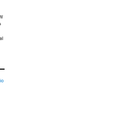
KW
+
al
io