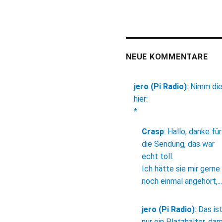
NEUE KOMMENTARE
jero (Pi Radio)
:
Nimm di
hier:
*
Crasp
:
Hallo, danke für
die Sendung, das war
echt toll.
Ich hätte sie mir gerne
noch einmal angehört,...
jero (Pi Radio)
:
Das is
nur ein Platzhalter, dam