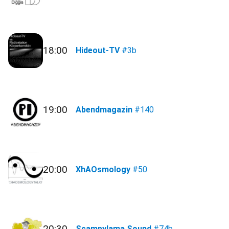
18:00
Hideout-TV
#3b
19:00
Abendmagazin
#140
20:00
XhAOsmology
#50
20:30
Scampylama Sound
#74b