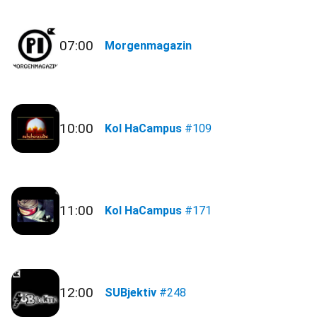
07:00
Morgenmagazin
10:00
Kol HaCampus
#109
11:00
Kol HaCampus
#171
12:00
SUBjektiv
#248