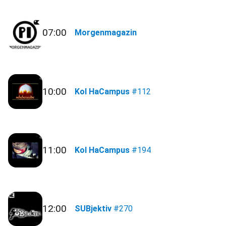
07:00
Morgenmagazin
10:00
Kol HaCampus
#112
11:00
Kol HaCampus
#194
12:00
SUBjektiv
#270