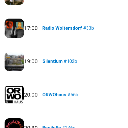
17:00
Radio Woltersdorf
#33b
19:00
Silentium
#102b
20:00
ORWOhaus
#56b
20:30
Begilufin
#246c