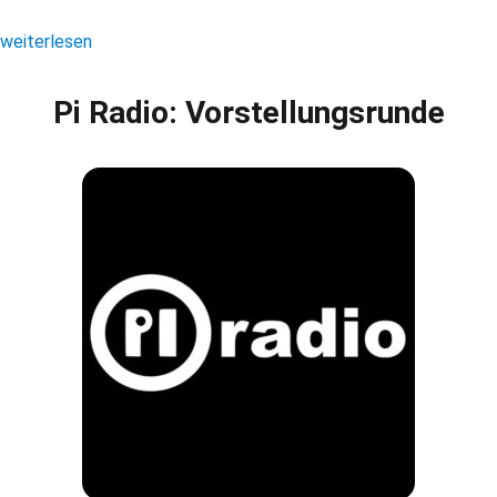
„Pi Radio: Sendestart“
weiterlesen
Pi Radio: Vorstellungsrunde