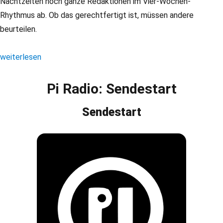
Nachtzeiten noch ganze Redaktionen im Vier-Wochen-
Rhythmus ab. Ob das gerechtfertigt ist, müssen andere
beurteilen.
„Pi Radio: Brief an Medienrat“
weiterlesen
Pi Radio: Sendestart
Sendestart