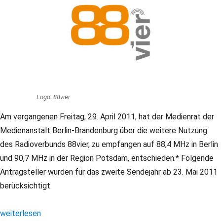
Logo: 88vier
Am vergangenen Freitag, 29. April 2011, hat der Medienrat der
Medienanstalt Berlin-Brandenburg über die weitere Nutzung
des Radioverbunds 88vier, zu empfangen auf 88,4 MHz in Berlin
und 90,7 MHz in der Region Potsdam, entschieden.* Folgende
Antragsteller wurden für das zweite Sendejahr ab 23. Mai 2011
berücksichtigt.
„88vier: Ergebnis der Ausschreibung 2011“
weiterlesen