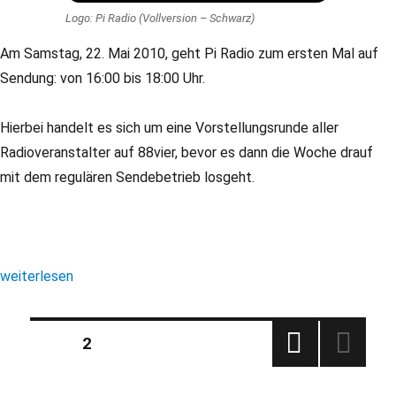
Logo: Pi Radio (Vollversion – Schwarz)
Am Samstag, 22. Mai 2010, geht Pi Radio zum ersten Mal auf
Sendung: von 16:00 bis 18:00 Uhr.
Hierbei handelt es sich um eine Vorstellungsrunde aller
Radioveranstalter auf 88vier, bevor es dann die Woche drauf
mit dem regulären Sendebetrieb losgeht.
„Pi Radio: Vorstellungsrunde“
weiterlesen
Seitennummerierung
SEITE
2
VORH
der
ERIG