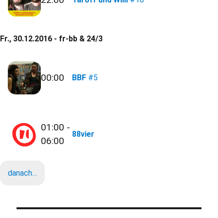
Fr., 30.12.2016 - fr-bb & 24/3
00:00
BBF
#5
01:00 -
88vier
06:00
danach…