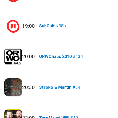
19:00
SubCult
#98b
20:00
ORWOhaus 2010
#134
20:30
Stroko & Martin
#34
22:00
Taroff und Willi
#10