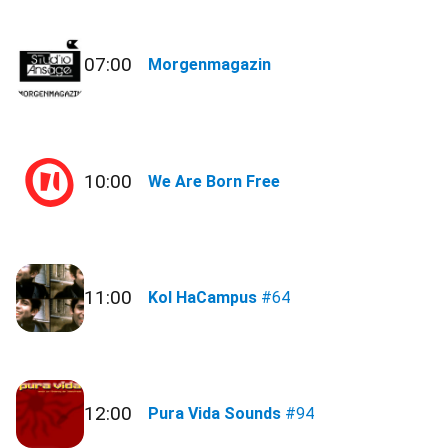
07:00
Morgenmagazin
10:00
We Are Born Free
11:00
Kol HaCampus
#64
12:00
Pura Vida Sounds
#94