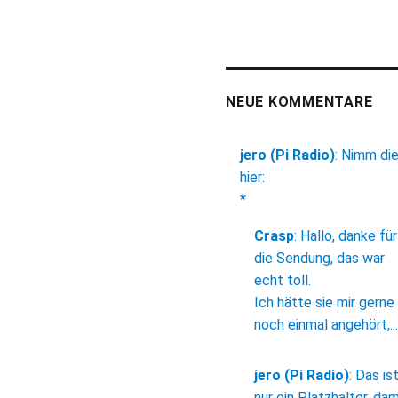
NEUE KOMMENTARE
jero (Pi Radio)
:
Nimm di
hier:
*
Crasp
:
Hallo, danke für
die Sendung, das war
echt toll.
Ich hätte sie mir gerne
noch einmal angehört,...
jero (Pi Radio)
:
Das is
nur ein Platzhalter, dam