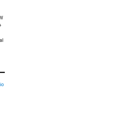
KW
+
al
io