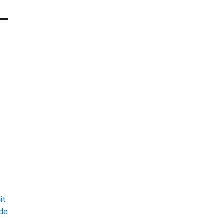
e
t
it
ade