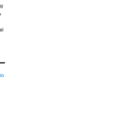
KW
+
al
io