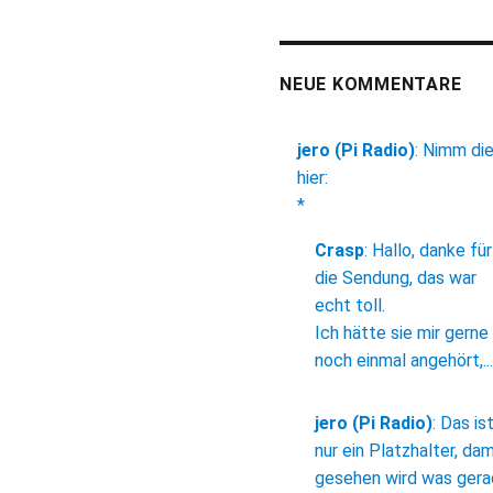
NEUE KOMMENTARE
jero (Pi Radio)
:
Nimm di
hier:
*
Crasp
:
Hallo, danke für
die Sendung, das war
echt toll.
Ich hätte sie mir gerne
noch einmal angehört,...
jero (Pi Radio)
:
Das is
nur ein Platzhalter, dam
gesehen wird was ger