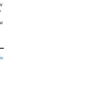
KW
+
al
io