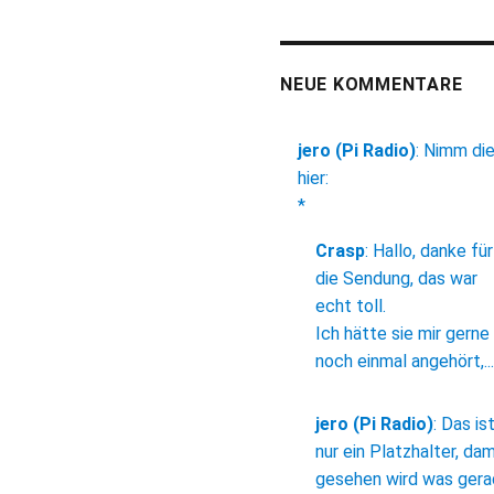
NEUE KOMMENTARE
jero (Pi Radio)
:
Nimm di
hier:
*
Crasp
:
Hallo, danke für
die Sendung, das war
echt toll.
Ich hätte sie mir gerne
noch einmal angehört,...
jero (Pi Radio)
:
Das is
nur ein Platzhalter, dam
gesehen wird was ger