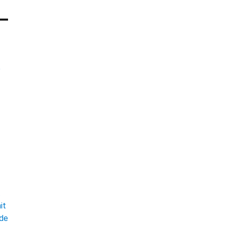
e
t
it
ade