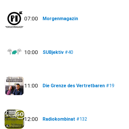
07:00
Morgenmagazin
10:00
SUBjektiv
#40
11:00
Die Grenze des Vertretbaren
#19
12:00
Radiokombinat
#132