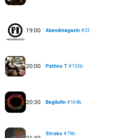
19:00
Abendmagazin
#32
20:00
Pathos T
#153b
20:30
Begilufin
#164b
Stroko
#79b
21:30