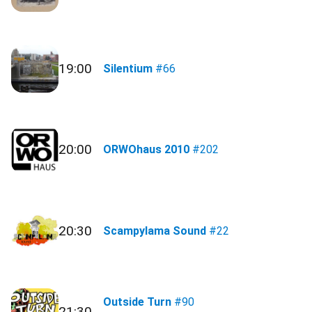
19:00
Silentium
#66
20:00
ORWOhaus 2010
#202
20:30
Scampylama Sound
#22
Outside Turn
#90
21:30