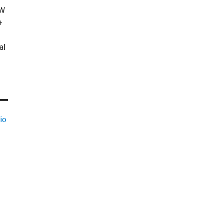
KW
+
al
io