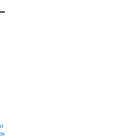
e
t
it
ade