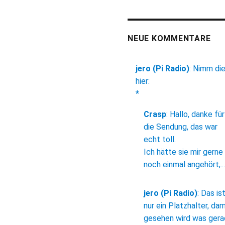
NEUE KOMMENTARE
jero (Pi Radio)
:
Nimm di
hier:
*
Crasp
:
Hallo, danke für
die Sendung, das war
echt toll.
Ich hätte sie mir gerne
noch einmal angehört,...
jero (Pi Radio)
:
Das is
nur ein Platzhalter, dam
gesehen wird was ger