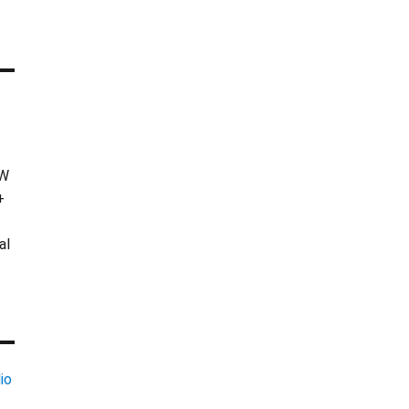
KW
+
al
io