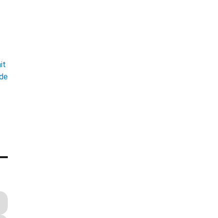
t
it
ade