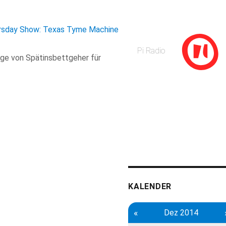
rsday Show: Texas Tyme Machine
Pi Radio
age von Spätinsbettgeher für
KALENDER
«
Dez 2014