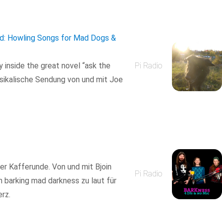
ed: Howling Songs for Mad Dogs &
y inside the great novel “ask the
Pi Radio
usikalische Sendung von und mit Joe
er Kafferunde. Von und mit Bjoin
Pi Radio
 barking mad darkness zu laut für
erz.