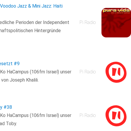
Voodoo Jazz & Mini Jazz: Haiti
iedliche Perioden der Independent
Pi Radio
haftspolitischen Hintergründe
esetzt
#9
 Ko HaCampus (106fm Israel) unser
Pi Radio
on Joseph Khalili.
by
#38
 Ko HaCampus (106fm Israel) unser
Pi Radio
ad Toby.