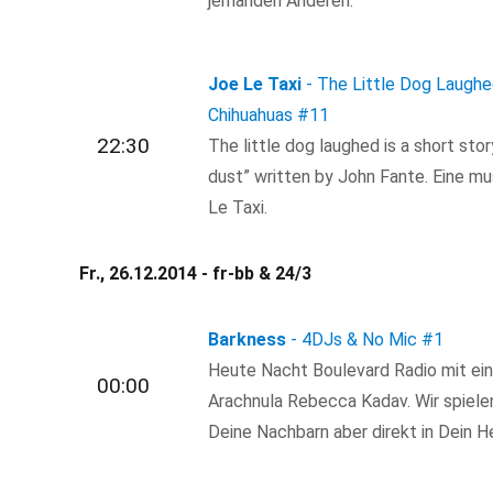
jemanden Anderen.
Joe Le Taxi
- The Little Dog Laugh
Chihuahuas
#11
22:30
The little dog laughed is a short stor
dust” written by John Fante. Eine m
Le Taxi.
Fr., 26.12.2014 - fr-bb & 24/3
Barkness
- 4DJs & No Mic
#1
Heute Nacht Boulevard Radio mit ein
00:00
Arachnula Rebecca Kadav. Wir spielen
Deine Nachbarn aber direkt in Dein H