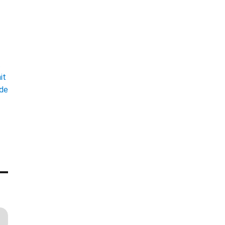
t
it
ade