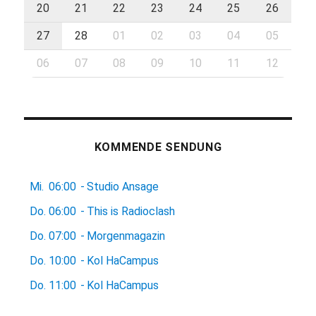
20
21
22
23
24
25
26
27
28
01
02
03
04
05
06
07
08
09
10
11
12
KOMMENDE SENDUNG
Mi.
06:00
-
Studio Ansage
Do.
06:00
-
This is Radioclash
Do.
07:00
-
Morgenmagazin
Do.
10:00
-
Kol HaCampus
Do.
11:00
-
Kol HaCampus