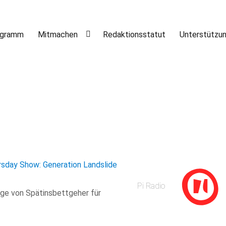
ogramm
Mitmachen
Redaktionsstatut
Unterstützu
rsday Show: Generation Landslide
Pi Radio
age von Spätinsbettgeher für