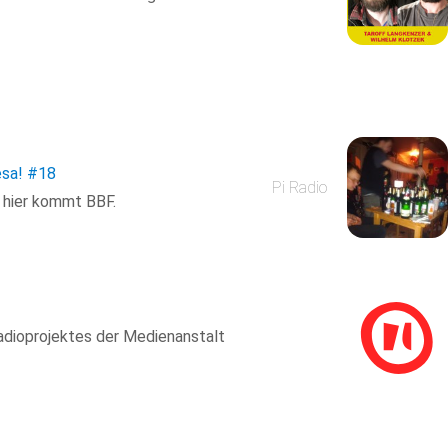
esa!
#18
Pi Radio
, hier kommt BBF.
adioprojektes der Medienanstalt