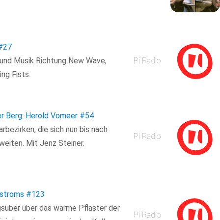
#27
s und Musik Richtung New Wave,
Pi Radio
ng Fists.
er Berg: Herold Vomeer
#54
bezirken, die sich nun bis nach
Pi Radio
eiten. Mit Jenz Steiner.
tstroms
#123
agsüber über das warme Pflaster der
Pi Radio