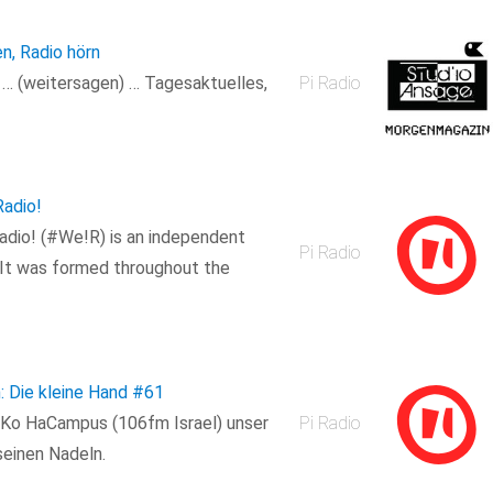
en, Radio hörn
n … (weitersagen) … Tagesaktuelles,
Pi Radio
adio!
dio! (#We!R) is an independent
Pi Radio
 It was formed throughout the
 Die kleine Hand
#61
 Ko HaCampus (106fm Israel) unser
Pi Radio
einen Nadeln.