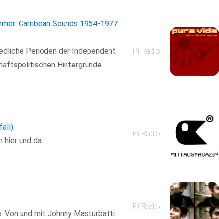
mmer: Carribean Sounds 1954-1977
iedliche Perioden der Independent
Pi Radio
haftspolitischen Hintergründe
fall)
Pi Radio
 hier und da.
Pi Radio
e. Von und mit Johnny Masturbatti.