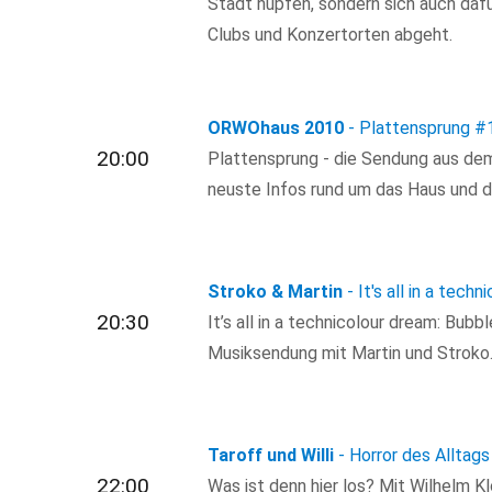
Stadt hüpfen, sondern sich auch dafür
Clubs und Konzertorten abgeht.
ORWOhaus 2010
- Plattensprung
#
20:00
Plattensprung - die Sendung aus d
neuste Infos rund um das Haus und di
Stroko & Martin
- It's all in a tech
20:30
It’s all in a technicolour dream: Bub
Musiksendung mit Martin und Stroko
Taroff und Willi
- Horror des Alltags
22:00
Was ist denn hier los? Mit Wilhelm K