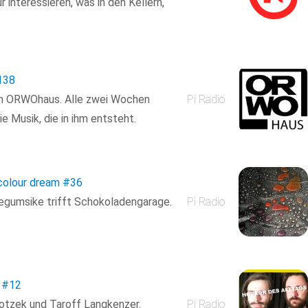
 interessieren, was in den Kellern,
138
em ORWOhaus. Alle zwei Wochen
Pi Radio
e Musik, die in ihm entsteht.
nicolour dream
#36
blegumsike trifft Schokoladengarage.
Pi Radio
.
#12
lotzek und Taroff Langkenzer.
Pi Radio