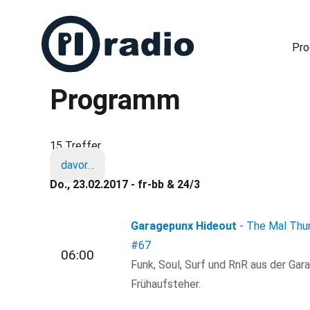
Pr
Programm
Freies Radio in Berlin
15 Treffer
davor…
Do., 23.02.2017 - fr-bb & 24/3
Garagepunx Hideout
- The Mal Thu
#67
06:00
Funk, Soul, Surf und RnR aus der Gar
Frühaufsteher.