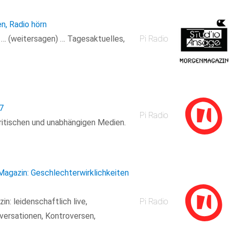
en, Radio hörn
n … (weitersagen) … Tagesaktuelles,
Pi Radio
7
Pi Radio
kritischen und unabhängigen Medien.
Magazin: Geschlechterwirklichkeiten
n: leidenschaftlich live,
Pi Radio
versationen, Kontroversen,