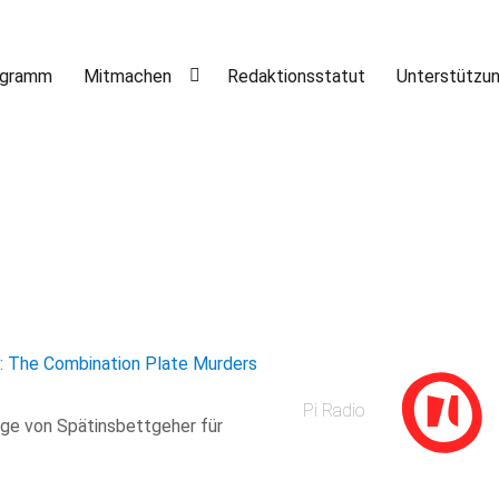
ogramm
Mitmachen
Redaktionsstatut
Unterstützu
a: The Combination Plate Murders
Pi Radio
age von Spätinsbettgeher für