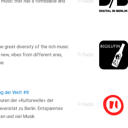
g music that has a formidable and
Pi Radio
he great diversity of the rich music
 new, vibes from different eras,
Pi Radio
ne.
ng der Welt
#8
ren der »Kulturwelle« der
Pi Radio
versität zu Berlin. Entspanntes
en und viel Musik.