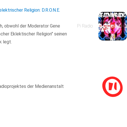
elektrischer Religion: D.R.O.N.E.
ich, obwohl der Moderator Gene
Pi Radio
scher Eklektischer Religion" seinen
 legt.
adioprojektes der Medienanstalt