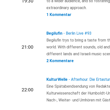
19:30
to a wider audience, and so fosterin
extraordinary approach.
1 Kommentar
Begilufin
- Berlin Live
#93
Begilufin trys to bring a taste from t
21:00
world. With different sounds, old and
different lands and Israeli music sce
2 Kommentare
KulturWelle
- Afterhour: Die Ertastu
Eine Spätabendsendung von Redakteu
22:00
Kulturwissenschaft der Humboldt-Uni
Nach-, Weiter- und Umhören mit Gäst