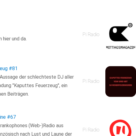
Pi Radio
 hier und da.
zeug
#81
 Aussage der schlechteste DJ aller
Pi Radio
ndung "Kaputtes Feuerzeug", ein
en Beiträgen.
ine
#67
s frankophones (Web-)Radio aus
Pi Radio
anzösisch nach Lust und Laune der