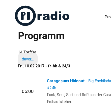
Pr
Programm
Freies Radio in Berlin
14 Treffer
davor…
Fr., 10.02.2017 - fr-bb & 24/3
Garagepunx Hideout
- Big Enchilad
#24b
06:00
Funk, Soul, Surf und RnR aus der Gar
Frühaufsteher.