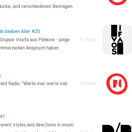
ucke, und verschiedenen Beiträgen.
r bleiben Alle!
#20
Gruppe Vosifa aus Pankow - junge
Pi Radio
kommerziellen Anspruch haben.
6
ard Radio. "Warte mal, warte mal…
Pi Radio
41
ferent styles and directions in music