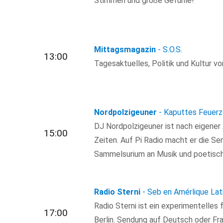
Stimmen und große Gefühle!
Mittagsmagazin
- S.O.S.
13:00
Tagesaktuelles, Politik und Kultur von
Nordpolzigeuner
- Kaputtes Feuer
DJ Nordpolzigeuner ist nach eigener
15:00
Zeiten. Auf Pi Radio macht er die Se
Sammelsurium an Musik und poetisch
Radio Sterni
- Seb en Amérlique Lat
Radio Sterni ist ein experimentelle
17:00
Berlin. Sendung auf Deutsch oder Fr