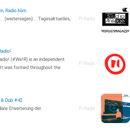
en, Radio hörn
n … (weitersagen) … Tagesaktuelles,
Pi Radio
adio!
dio! (#We!R) is an independent
Pi Radio
 It was formed throughout the
s & Dub
#42
iale Erweiterung der
Pi Radio