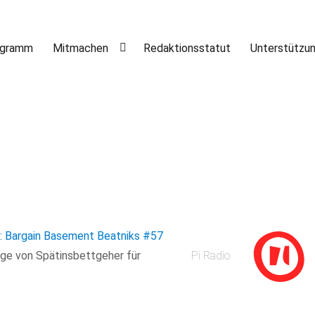
ogramm
Mitmachen
Redaktionsstatut
Unterstützu
a: Bargain Basement Beatniks
#57
age von Spätinsbettgeher für
Pi Radio