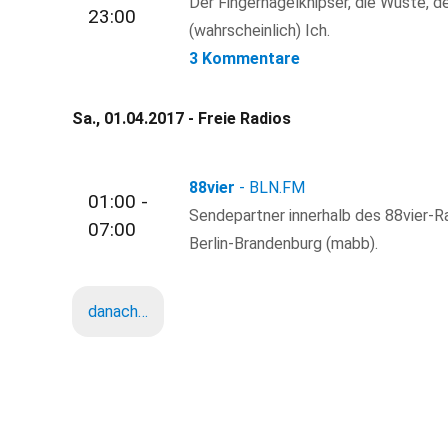
Der Fingernagelknipser, die Wüste, d
23:00
(wahrscheinlich) Ich.
3 Kommentare
Sa., 01.04.2017 - Freie Radios
88vier
- BLN.FM
01:00 -
Sendepartner innerhalb des 88vier-R
07:00
Berlin-Brandenburg (mabb).
danach…