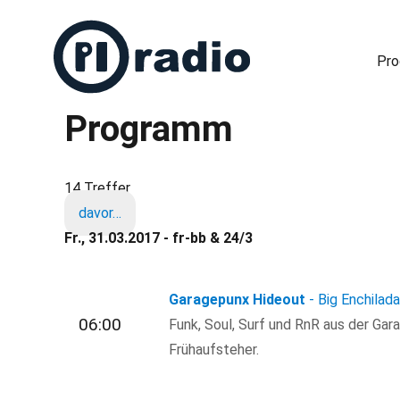
Pr
Programm
Freies Radio in Berlin
14 Treffer
davor…
Fr., 31.03.2017 - fr-bb & 24/3
Garagepunx Hideout
- Big Enchilad
06:00
Funk, Soul, Surf und RnR aus der Gar
Frühaufsteher.