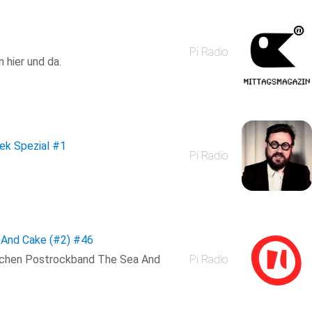
Pi Radio
 hier und da.
ek Spezial
#1
Pi Radio
 And Cake (#2)
#46
nischen Postrockband The Sea And
Pi Radio