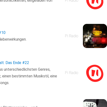
ersönlichkeiten, eingeladen von
Pi Radio
#10
Pi Radio
 Nebenwirkungen.
alt: Das Ende
#22
us unterschiedlichsten Genres,
Pi Radio
r, einen bestimmten Musikstil, eine
Songs.