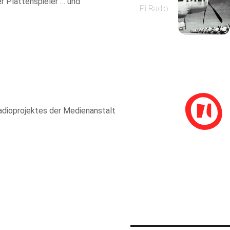
er Plattenspieler … und
Pi Radio
adioprojektes der Medienanstalt