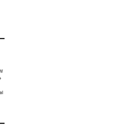
KW
+
al