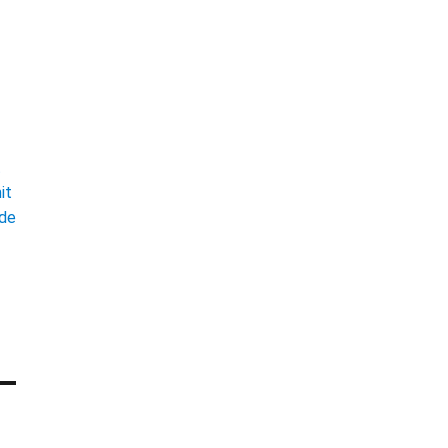
t
it
ade