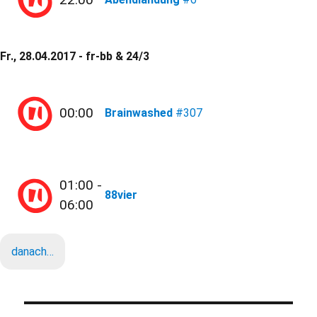
Fr., 28.04.2017 - fr-bb & 24/3
00:00
Brainwashed
#307
01:00 -
88vier
06:00
danach…