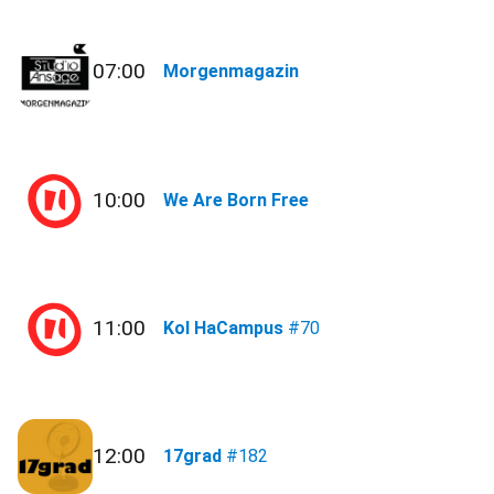
07:00
Morgenmagazin
10:00
We Are Born Free
11:00
Kol HaCampus
#70
12:00
17grad
#182