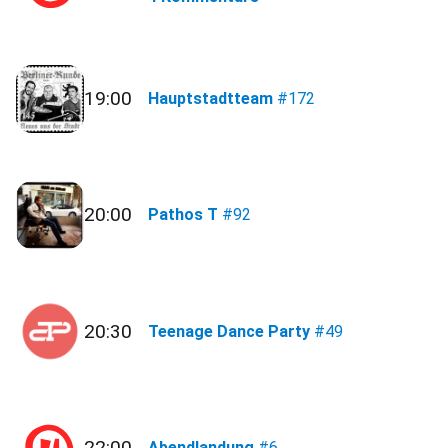
19:00
Hauptstadtteam
#172
20:00
Pathos T
#92
20:30
Teenage Dance Party
#49
22:00
Abendlandung
#6